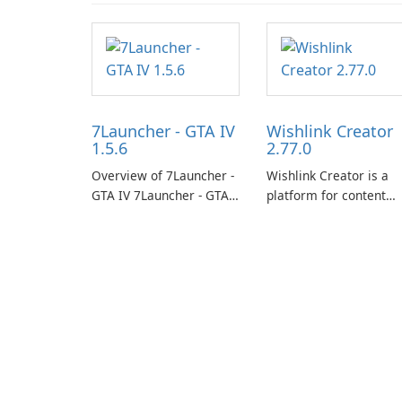
7Launcher - GTA IV
Wishlink Creator
1.5.6
2.77.0
Overview of 7Launcher -
Wishlink Creator is a
GTA IV 7Launcher - GTA
platform for content
IV is a specialized
creators designed to
software application
monetize their work
designed to optimize the
through built-in brand
gaming experience for
partnerships and
Grand Theft Auto IV.
integrated tools for
content distribution an
audience engagement.