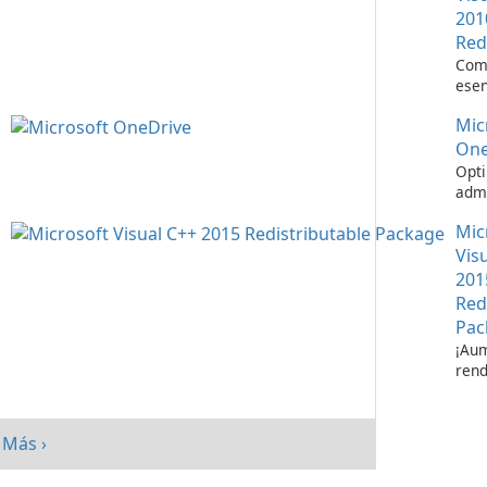
201
Red
Com
esen
ejec
Mic
apli
Visu
One
Opti
admi
de a
Mic
Micr
One
Vis
201
Red
Pac
¡Aum
rend
su s
paq
redi
Más ›
Micr
C++ 