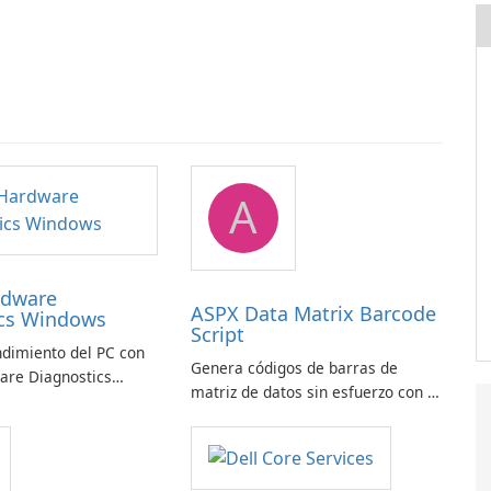
A
rdware
ASPX Data Matrix Barcode
ics Windows
Script
ndimiento del PC con
Genera códigos de barras de
are Diagnostics
matriz de datos sin esfuerzo con el
script de código de barras de
matriz de datos ASPX