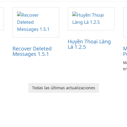
Huyền Thoại Làng
Lá 1.2.5
Recover Deleted
M
Messages 1.5.1
P
Ma
en
ga
pl
he
Todas las últimas actualizaciones
Ol
d
jo
la