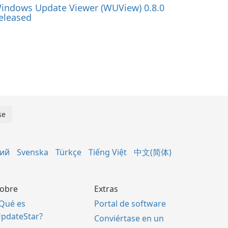
indows Update Viewer (WUView) 0.8.0
eleased
кий
Svenska
Türkçe
Tiếng Việt
中文(简体)
obre
Extras
Qué es
Portal de software
pdateStar?
Conviértase en un