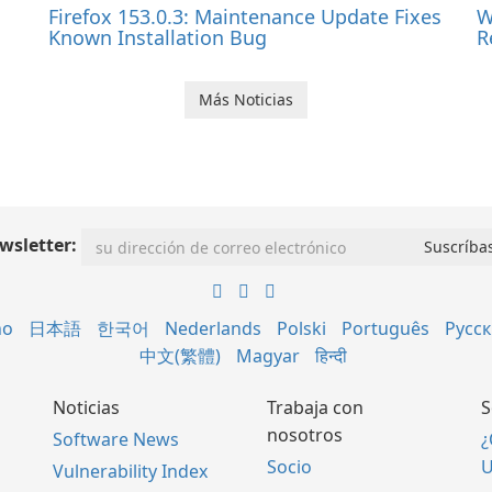
Firefox 153.0.3: Maintenance Update Fixes
W
Known Installation Bug
R
Más Noticias
wsletter:
no
日本語
한국어
Nederlands
Polski
Português
Русс
中文(繁體)
Magyar
हिन्दी
Noticias
Trabaja con
S
nosotros
Software News
¿
Socio
U
Vulnerability Index