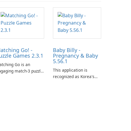
atching Go! -
Baby Billy -
uzzle Games 2.3.1
Pregnancy & Baby
5.56.1
tching Go is an
This application is
gaging match-3 puzzle
recognized as Korea's
me that invites
leading free platform for
ayers to join Chloe and
pregnancy and baby
r charming corgi,
tracking, offering
lie, on an adventurous
essential healthcare tips
urney across diverse
and doctor-approved
ndscapes.
articles.