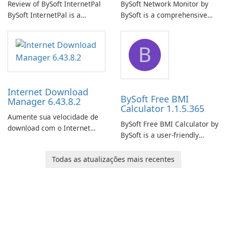
Review of BySoft InternetPal
BySoft Network Monitor by
BySoft InternetPal is a
BySoft is a comprehensive
comprehensive software
network monitoring software
application designed to
designed to help businesses
B
monitor your internet
effectively manage their
connection and provide real-
network infrastructure.
time insights into its
performance.
Internet Download
BySoft Free BMI
Manager 6.43.8.2
Calculator 1.1.5.365
Aumente sua velocidade de
BySoft Free BMI Calculator by
download com o Internet
BySoft is a user-friendly
Download Manager!
software application
designed to help you
Todas as atualizações mais recentes
calculate your Body Mass
Index quickly and accurately.