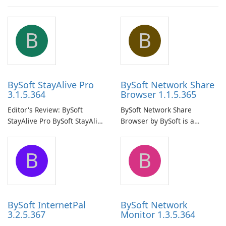
B
B
BySoft StayAlive Pro
BySoft Network Share
3.1.5.364
Browser 1.1.5.365
Editor's Review: BySoft
BySoft Network Share
StayAlive Pro BySoft StayAlive
Browser by BySoft is a
Pro is a reliable software
comprehensive software
application designed to
application that allows users
B
B
ensure the continuous and
to easily browse and manage
uninterrupted operation of
shared folders on their
your computer system.
network.
BySoft InternetPal
BySoft Network
3.2.5.367
Monitor 1.3.5.364