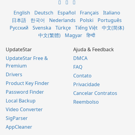
English
Deutsch
Español
Français
Italiano
日本語
한국어
Nederlands
Polski
Português
Русский
Svenska
Türkçe
Tiếng Việt
中文(简体)
中文(繁體)
Magyar
हिन्दी
UpdateStar
Ajuda & Feedback
UpdateStar Free &
DMCA
Premium
FAQ
Drivers
Contato
Product Key Finder
Privacidade
Password Finder
Cancelar Contratos
Local Backup
Reembolso
Video Converter
SigParser
AppCleaner